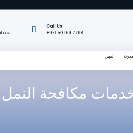
Call Us
ah.ae
7798 159 50 971+
دونة
المهن
مات مكافحة النمل 